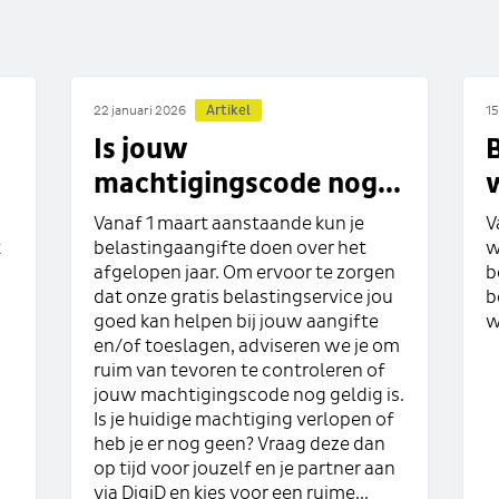
Artikel
22 januari 2026
15
Is jouw
B
machtigingscode nog...
w
Vanaf 1 maart aanstaande kun je
V
k
belastingaangifte doen over het
w
afgelopen jaar. Om ervoor te zorgen
b
dat onze gratis belastingservice jou
b
goed kan helpen bij jouw aangifte
w
en/of toeslagen, adviseren we je om
ruim van tevoren te controleren of
jouw machtigingscode nog geldig is.
Is je huidige machtiging verlopen of
heb je er nog geen? Vraag deze dan
op tijd voor jouzelf en je partner aan
via DigiD en kies voor een ruime...