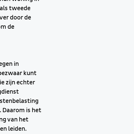
 als tweede
ver door de
om de
egen in
 bezwaar kunt
e zijn echter
gdienst
stenbelasting
. Daarom is het
ng van het
en leiden.