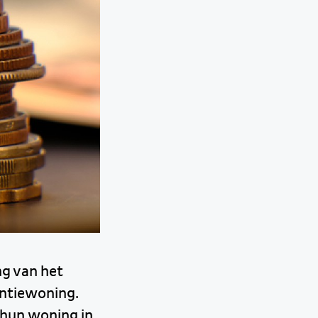
ng van het
ntiewoning.
 hun woning in