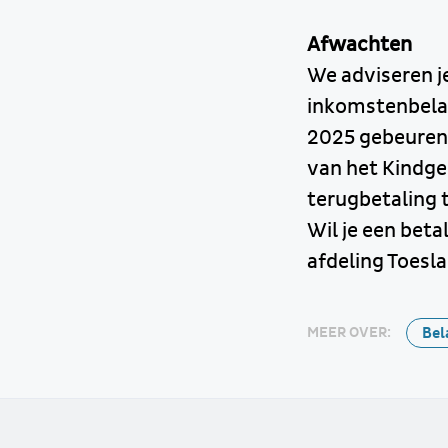
Afwachten
We adviseren j
inkomstenbelast
2025 gebeuren.
van het Kindg
terugbetaling t
Wil je een bet
afdeling Toesl
Bel
MEER OVER: