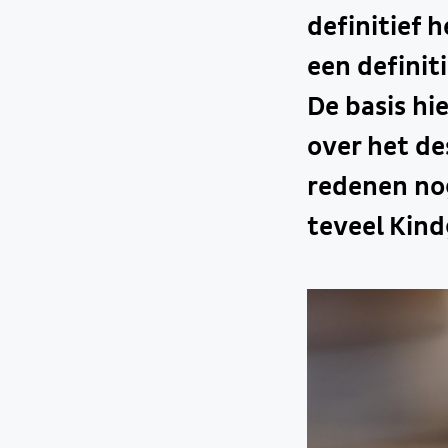
definitief 
een defini
De basis hi
over het de
redenen nog
teveel Kin