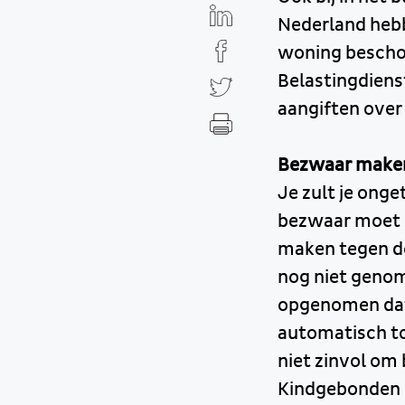
Nederland hebb
woning beschou
Belastingdiens
aangiften over 
Bezwaar make
Je zult je onge
bezwaar moet g
maken tegen def
nog niet genom
opgenomen dat 
automatisch to
niet zinvol om
Kindgebonden B