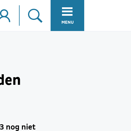
MENU
den
3 nog niet