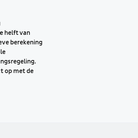
g
e helft van
ieve berekening
le
ingsregeling.
ct op met de