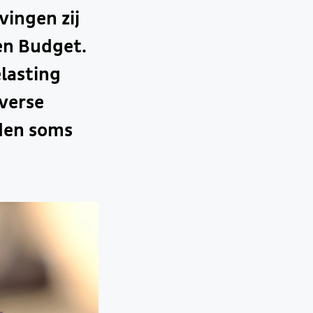
vingen zij
en Budget.
lasting
iverse
eden soms