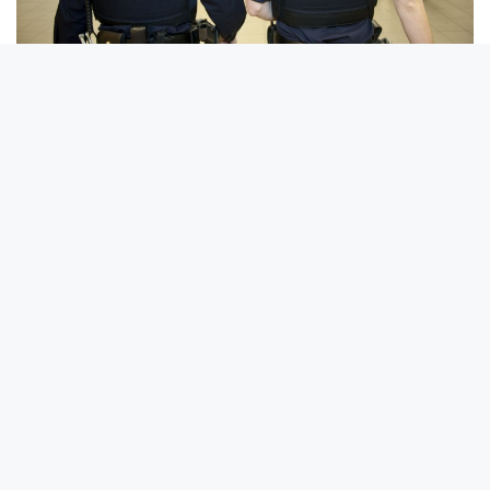
Rechtspositie voor burgermedewerkers
Burgermedewerkers hebben een andere rechtspositie dan
militairen. De overeenkomst is dat ook
burgermedewerkers vaak flink moeten zoeken naar de
juiste informatie in de vele regelingen die voor hen op de
MP-bundels staan. Met een overzicht van de meest
gezochte burgerregelingen en onderwerpen bieden wij
jou daarom de helpende hand. Neem contact met ons op
als je burgermedewerker bij Defensie bent en er ondanks
dit overzicht niet uitkomt. Dan zoeken wij met je mee.
NAAR MIJN RECHTSPOSITIE