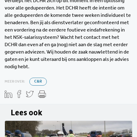
verdiept het DCHR zich op dit moment in een oplossing
voor alle gedupeerden. Het DCHR heeft de intentie om
alle gedupeerden de komende twee weken individueel te
benaderen. Ben jij als dienstverlater geconfronteerd met
een vordering na de eerdere foutieve eindafrekening in
het NSK-salarissysteem? Wacht het contact met het
DCHR dan even af en ga (nog) niet aan de slag met eerder
gegeven adviezen. Wij houden de zaak nauwlettend in de
gaten en je kunt uiteraard bij ons aankloppen als je advies
nodig hebt.
MEER OVER:
C&R
Lees ook