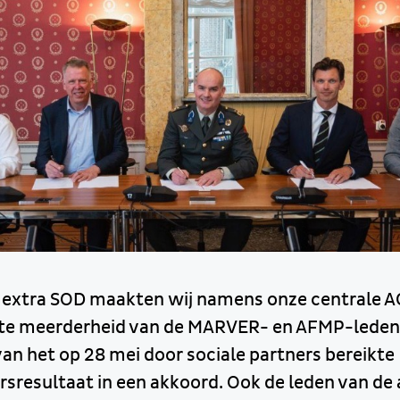
 extra SOD maakten wij namens onze centrale 
ote meerderheid van de MARVER- en AFMP-lede
an het op 28 mei door sociale partners bereikte
sresultaat in een akkoord. Ook de leden van de