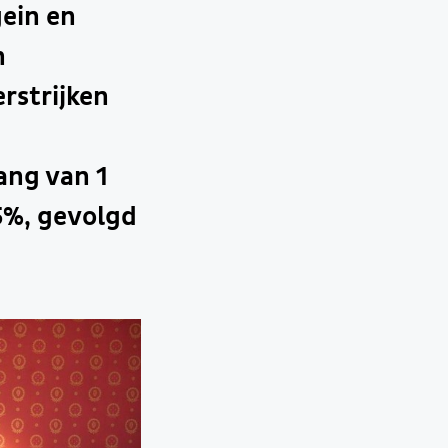
gein en
n
rstrijken
n
ang van 1
5%, gevolgd