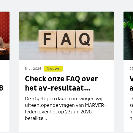
Nieuws
3 juli 2026
29
Check onze FAQ over
8
het av-resultaat...
a
De afgelopen dagen ontvingen wij
D
-
uiteenlopende vragen van MARVER-
s
leden over het op 23 juni 2026
i
bereikte...
h