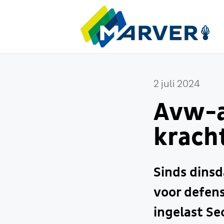
2 juli 2024
Avw-a
krach
Sinds dins
voor defens
ingelast Se