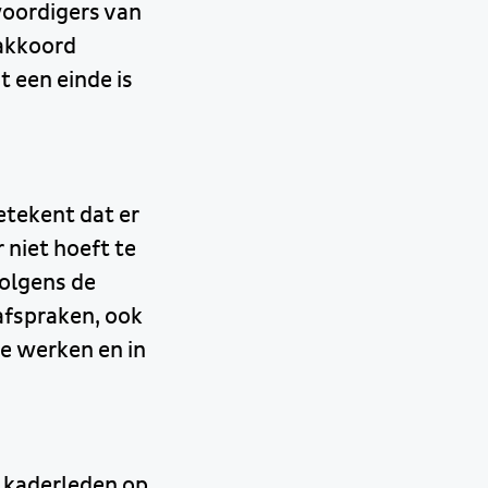
woordigers van
 akkoord
 een einde is
etekent dat er
 niet hoeft te
olgens de
fspraken, ook
e werken en in
e kaderleden op