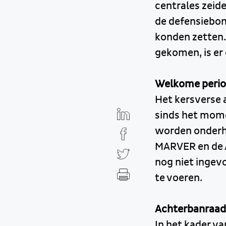
centrales zeid
de defensiebon
konden zetten.
gekomen, is er
Welkome peri
Het kersverse 
sinds het momen
worden onderh
MARVER en de 
nog niet ingev
te voeren.
Achterbanraad
In het kader v