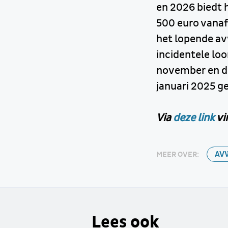
en 2026 biedt 
500 euro vanaf 
het lopende a
incidentele l
november en de
januari 2025 g
Via
deze link
vi
AV
MEER OVER:
Lees ook