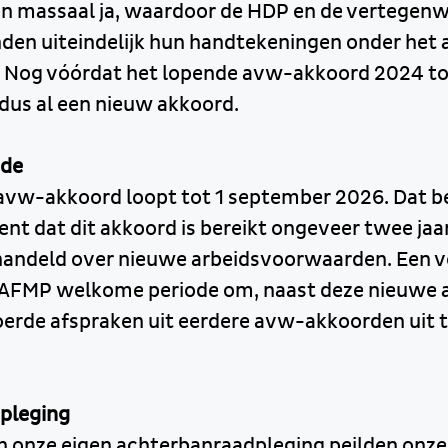
en massaal ja, waardoor de HDP en de vertegen
den uiteindelijk hun handtekeningen onder het
 Nog vóórdat het lopende avw-akkoord 2024 tot
 dus al een nieuw akkoord.
ode
avw-akkoord loopt tot 1 september 2026. Dat b
t dat dit akkoord is bereikt ongeveer twee jaar
andeld over nieuwe arbeidsvoorwaarden. Een v
AFMP welkome periode om, naast deze nieuwe a
oerde afspraken uit eerdere avw-akkoorden uit t
pleging
an onze eigen achterbanraadpleging peilden onz