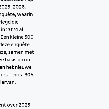
 2025-2026.
enquête, waarin
legd die
in 2024 al
 Een kleine 500
 deze enquête
deze, samen met
e basis om in
gen het nieuwe
ers – circa 30%
hiervan.
ent over 2025