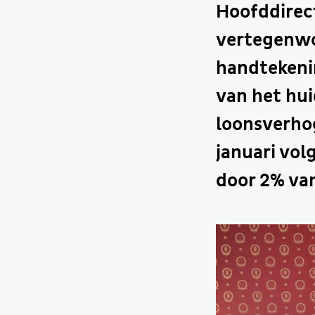
Hoofddirect
vertegenwo
handtekenin
van het hu
loonsverhog
januari vol
door 2% van