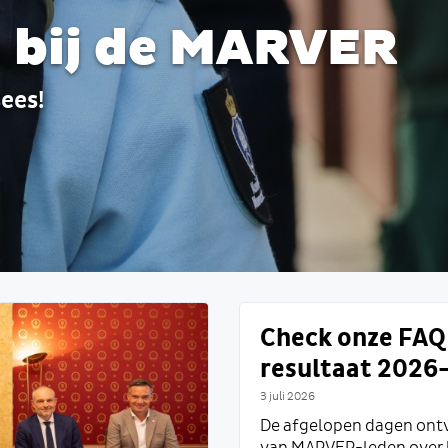
an bij de MARVER
ees!
Check onze FAQ 
resultaat 2026
3 juli 2026
De afgelopen dagen ontv