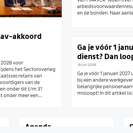
van MARVER-leden over h
arbeidsvoorwaardenresu
en de bonden. Naar aanle
n av-akkoord
Ga je vóór 1 jan
dienst? Dan loop
-2028 voor
19 juni 2026
ijdens het Sectoroverleg
Ga je vóór 1 januari 2027 
staatssecretaris van
bij een andere werkgever?
woordigers van de
belangrijke pensioenaan
n onder dit t/m 31
misloopt! In dit artikel lic
t onder meer een...
Agenda
S