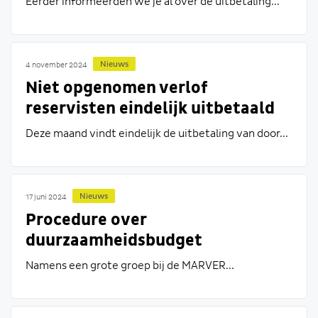
Eerder informeerden we je al over de uitbetaling...
Nieuws
4 november 2024
Niet opgenomen verlof
reservisten eindelijk uitbetaald
Deze maand vindt eindelijk de uitbetaling van door...
Nieuws
17 juni 2024
Procedure over
duurzaamheidsbudget
reservisten van start
Namens een grote groep bij de MARVER...