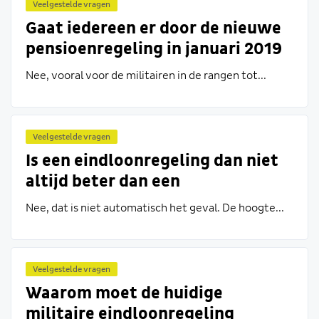
Veelgestelde vragen
Gaat iedereen er door de nieuwe
pensioenregeling in januari 2019
met zijn netto loon op vooruit?
Nee, vooral voor de militairen in de rangen tot...
Veelgestelde vragen
Is een eindloonregeling dan niet
altijd beter dan een
middelloonregeling?
Nee, dat is niet automatisch het geval. De hoogte...
Veelgestelde vragen
Waarom moet de huidige
militaire eindloonregeling