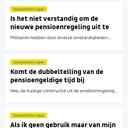
Veelgestelde vragen
Is het niet verstandig om de
nieuwe pensioenregeling uit te
stellen als er nog vragen zijn
Militairen hebben door diverse omstandigheden...
rondom de premieopslag door de
koppelafspraak?
Veelgestelde vragen
Komt de dubbeltelling van de
pensioengeldige tijd bij
uitzending terug in de nieuwe
Nee, de huidige constructie uit de eindloonregeling...
pensioenregeling?
Veelgestelde vragen
Als ik geen gebruik maar van mijn