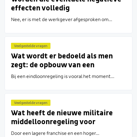
effecten volledig
gecompenseerd?
Nee, er is met de werkgever afgesproken om...
Veelgestelde vragen
Wat wordt er bedoeld als men
zegt: de opbouw van een
middelloonregeling kan de
Bij een eindloonregeling is vooral het moment...
opbouw van een eindloonregeling
inhalen als er genoeg tijd
overheen gaat?
Veelgestelde vragen
Wat heeft de nieuwe militaire
middelloonregeling voor
gevolgen voor mijn loon in
Door een lagere franchise en een hoger...