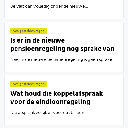
na 1 januari 2019 met UGM ben
Je valt dan volledig onder de nieuwe...
gegaan of nog met UGM ga?
Veelgestelde vragen
Is er in de nieuwe
pensioenregeling nog sprake van
een koppelafspraak zoals bij de
Nee, in de nieuwe pensioenregeling is geen sprake...
eindloonregeling?
Veelgestelde vragen
Wat houd die koppelafspraak
voor de eindloonregeling
eigenlijk in?
Die afspraak zorgt er voor dat bij een...