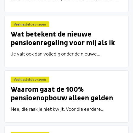
Vervallen die straks?
Veelgestelde vragen
Wat betekent de nieuwe
pensioenregeling voor mij als ik
na 1 januari 2019 met UGM ga en
Je valt ook dan volledig onder de nieuwe...
gekozen heb voor de oude
diensteinderegeling (oDER)?
Veelgestelde vragen
Waarom gaat de 100%
pensioenopbouw alleen gelden
voor inverdientijd vanaf 1 januari
Nee, die raak je niet kwijt. Voor die eerdere...
2019? Raak ik mijn inverdientijd
van voor die datum kwijt?