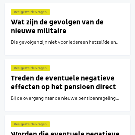
Veelgestelde vragen
Wat zijn de gevolgen van de
nieuwe militaire
middelloonregeling voor mijn
Die gevolgen zijn niet voor iedereen hetzelfde en...
pensioenopbouw?
Veelgestelde vragen
Treden de eventuele negatieve
effecten op het pensioen direct
op?
Bij de overgang naar de nieuwe pensioenregeling...
Veelgestelde vragen
Worden die eventuele negatieve