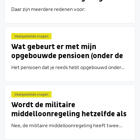
eigenlijk verdwijnen?
Daar zijn meerdere redenen voor:
...
Veelgestelde vragen
Wat gebeurt er met mijn
opgebouwde pensioen (onder de
eindloonregeling) als de nieuwe
Het pensioen dat je reeds hebt opgebouwd onder...
militaire middelloonregeling op 1
januari 2019 wordt ingevoerd?
Veelgestelde vragen
Wordt de militaire
middelloonregeling hetzelfde als
de middelloonregeling voor
Nee, de militaire middelloonregeling heeft twee...
burgerpersoneel?