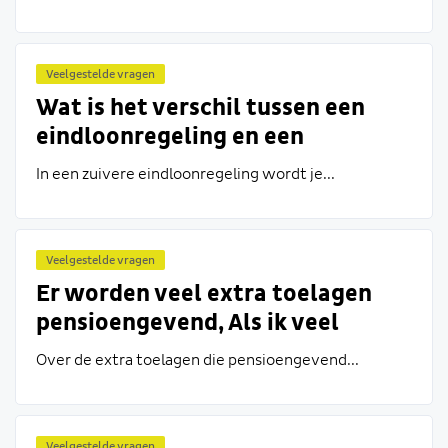
januari 2019?
Veelgestelde vragen
Wat is het verschil tussen een
eindloonregeling en een
middelloonregeling?
In een zuivere eindloonregeling wordt je...
Veelgestelde vragen
Er worden veel extra toelagen
pensioengevend, Als ik veel
toelagen in een maand heb, kan
Over de extra toelagen die pensioengevend...
mijn salaris dan toch niet minder
worden?
Veelgestelde vragen