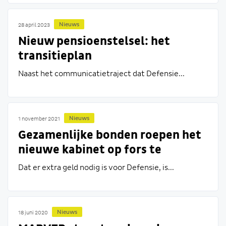
Nieuws
28 april 2023
Nieuw pensioenstelsel: het
transitieplan
Naast het communicatietraject dat Defensie...
Nieuws
1 november 2021
Gezamenlijke bonden roepen het
nieuwe kabinet op fors te
investeren in Defensie
Dat er extra geld nodig is voor Defensie, is...
Nieuws
18 juni 2020