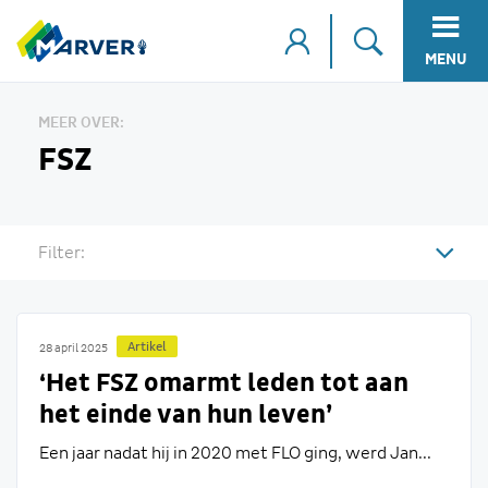
MENU
MEER OVER:
FSZ
Filter:
Artikel
28 april 2025
‘Het FSZ omarmt leden tot aan
het einde van hun leven’
Een jaar nadat hij in 2020 met FLO ging, werd Jan...