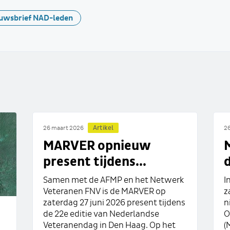
uwsbrief NAD-leden
Artikel
26 maart 2026
26
MARVER opnieuw
M
present tijdens...
d
Samen met de AFMP en het Netwerk
I
Veteranen FNV is de MARVER op
z
zaterdag 27 juni 2026 present tijdens
n
de 22e editie van Nederlandse
O
Veteranendag in Den Haag. Op het
(