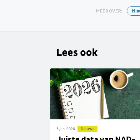
Nie
MEER OVER:
Lees ook
Nieuws
3 juni 2026
Juiste data van NAD-