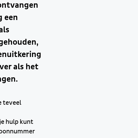
t ontvangen
g een
als
ingehouden,
enuitkering
ver als het
ngen.
e teveel
je hulp kunt
elefoonnummer