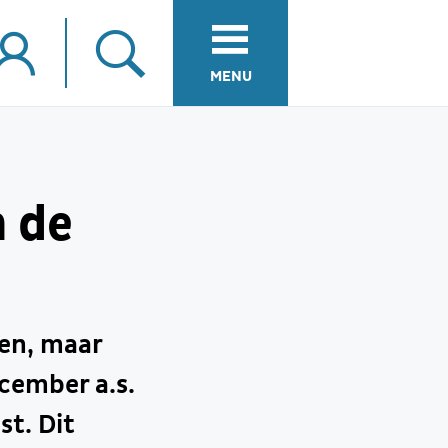
MENU
n de
oen, maar
ecember a.s.
st. Dit