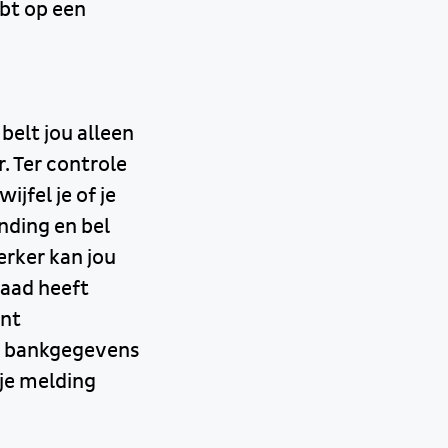
ebt op een
belt jou alleen
 Ter controle
jfel je of je
nding en bel
erker kan jou
daad heeft
ent
s, bankgegevens
 je melding