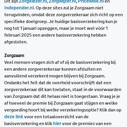
Zorgkiezer.nl
Zorgwijzer.nl
Pricewise.nl
Dit zijn
,
,
en
I
ndepender.nl
. Op deze sites zul je Zorgzaam niet
terugvinden, omdat deze zorgverzekeraar zich richt op een
specifieke doelgroep. Je huidige basisverzekering kun je
nog tot 1 januari opzeggen, maar je moet wel vóór 1
februari 2025 een andere basisverzekering hebben
afgesloten.
Zorgzaam
Veel mensen vragen zich af of zij de basisverzekering bij
een andere zorgverzekeraar kunnen afsluiten en
aanvullend verzekerd mogen blijven bij Zorgzaam.
Ondanks het feit dat de overheid voorschrijft dat een
zorgverzekeraar dit kan toelaten, staat in de voorwaarden
van Zorgzaam dat dit helaas niet is toegestaan. Vraag je je
af hoeveel de premie bij Zorgzaam gaat stijgen en welke
vergoeding hoort bij welke verzekeringsoptie? Klik dan op
deze link
voor een totaaloverzicht van de
hier
basisverzekering en klik
voor de premies van een