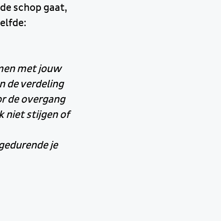
 de schop gaat,
elfde:
amen met jouw
n de verdeling
or de overgang
niet stijgen of
 gedurende je