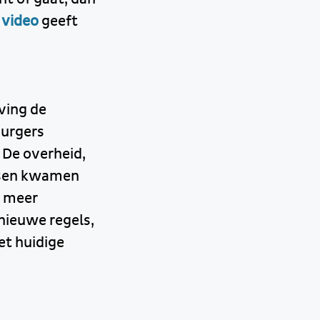
 video
geeft
ving de
burgers
 De overheid,
dsen kwamen
t meer
nieuwe regels,
et huidige