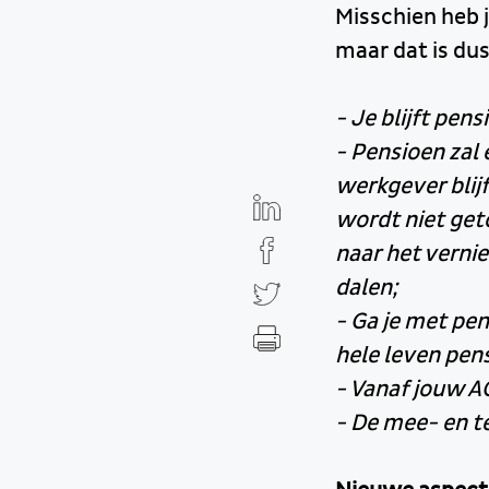
Misschien heb j
maar dat is dus
- Je blijft pe
- Pensioen zal
werkgever blij
wordt niet get
naar het verni
dalen;
- Ga je met pe
hele leven pen
- Vanaf jouw A
- De mee- en te