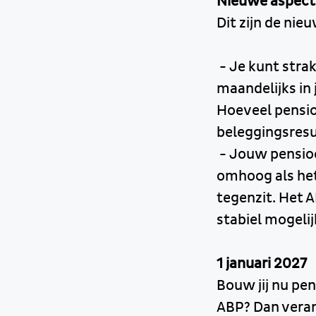
Nieuwe aspec
Dit zijn de ni
- Je kunt strak
maandelijks in
Hoeveel pensioe
beleggingsresu
- Jouw pensioe
omhoog als het
tegenzit. Het A
stabiel mogeli
1 januari 2027
Bouw jij nu pe
ABP? Dan veran