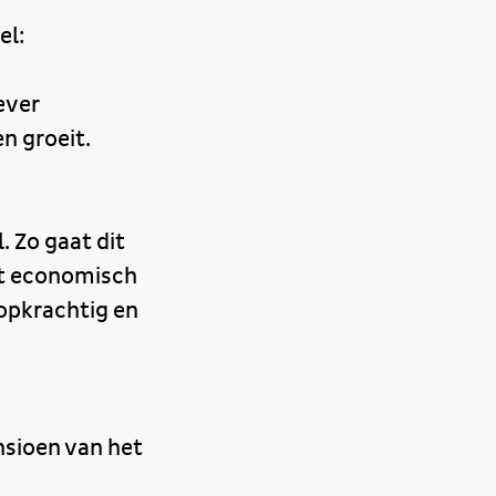
el:
ever
n groeit.
 Zo gaat dit
et economisch
oopkrachtig en
nsioen van het