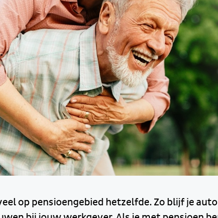
 veel op pensioengebied hetzelfde. Zo blijf je au
wen bij jouw werkgever. Als je met pensioen ben