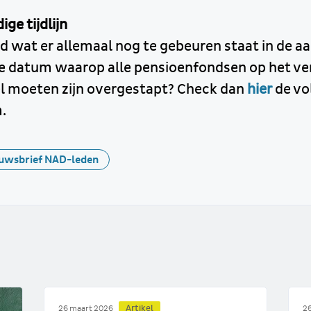
ige tijdlijn
d wat er allemaal nog te gebeuren staat in de aa
de datum waarop alle pensioenfondsen op het v
l moeten zijn overgestapt? Check dan
hier
de vol
m.
uwsbrief NAD-leden
Artikel
26 maart 2026
26