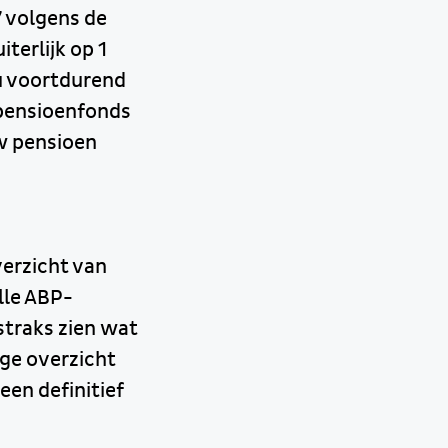
7 volgens de
terlijk op 1
ou voortdurend
 pensioenfonds
w pensioen
verzicht van
lle ABP-
straks zien wat
ige overzicht
een definitief