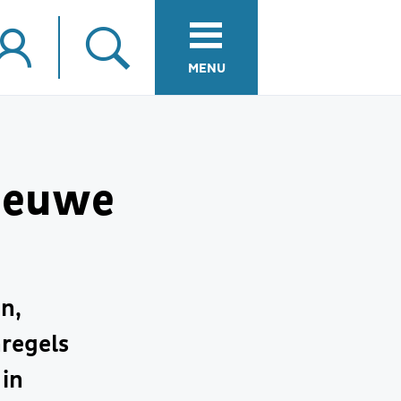
MENU
nieuwe
n,
regels
 in