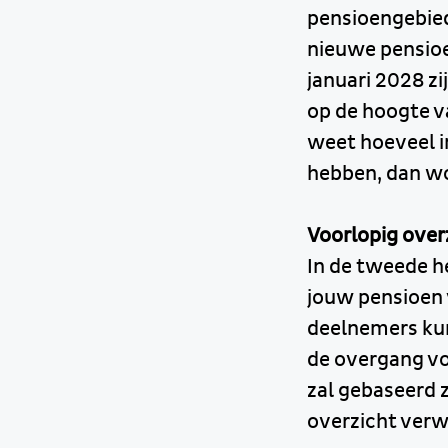
pensioengebied
nieuwe pensioe
januari 2028 z
op de hoogte v
weet hoeveel i
hebben, dan wo
Voorlopig over
In de tweede h
jouw pensioen 
deelnemers kun
de overgang vo
zal gebaseerd z
overzicht ver