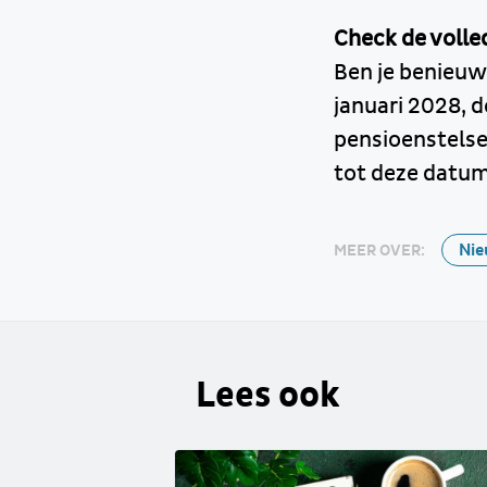
Check de volled
Ben je benieuw
januari 2028, 
pensioenstelse
tot deze datu
Nie
MEER OVER:
Lees ook