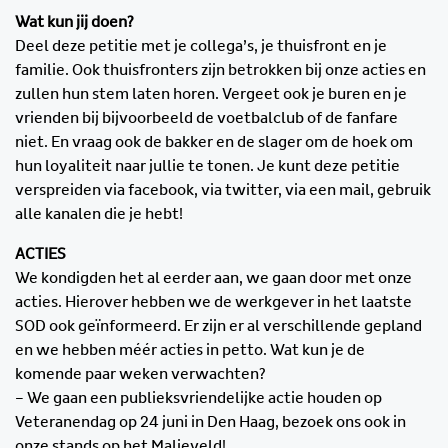
Wat kun jij doen?
Deel deze petitie met je collega’s, je thuisfront en je
familie. Ook thuisfronters zijn betrokken bij onze acties en
zullen hun stem laten horen. Vergeet ook je buren en je
vrienden bij bijvoorbeeld de voetbalclub of de fanfare
niet. En vraag ook de bakker en de slager om de hoek om
hun loyaliteit naar jullie te tonen. Je kunt deze petitie
verspreiden via facebook, via twitter, via een mail, gebruik
alle kanalen die je hebt!
ACTIES
We kondigden het al eerder aan, we gaan door met onze
acties. Hierover hebben we de werkgever in het laatste
SOD ook geïnformeerd. Er zijn er al verschillende gepland
en we hebben méér acties in petto. Wat kun je de
komende paar weken verwachten?
– We gaan een publieksvriendelijke actie houden op
Veteranendag op 24 juni in Den Haag, bezoek ons ook in
onze stands op het Malieveld!