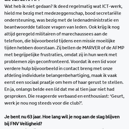
Wat heb ik niet gedaan? Ik deed regelmatig wat ICT-werk,
hield me bezig met medezeggenschap, bood secretariële
ondersteuning, was bezig met de ledenadministratie en
beantwoordde talloze vragen van leden. Ook krijg ik nog
altijd geregeld militairen of marechaussees aan de
telefoon, die bijvoorbeeld tijdens een missie moeilijke
tijden hebben doorstaan. Zij bellen de MARVER of de AFMP
met begrijpelijke frustraties, omdat zij in hun werk met
problemen zijn geconfronteerd. Voordat ik een lid voor
verdere hulp bijvoorbeeld in contact breng met onze
afdeling individuele belangenbehartiging, maak ik vaak
eerst een sociaal praatje om hem of haar gerust te stellen.
En ja, onlangs belde een lid dat me al tien jaar niet had
gesproken. Die reageerde verbaasd en enthousiast: ‘Geurt,
werk je nou nog steeds voor die club?’.
Je bent nu 63 jaar. Hoe lang wil je nog aan de slag blijven
bij FNV Veiligheid?