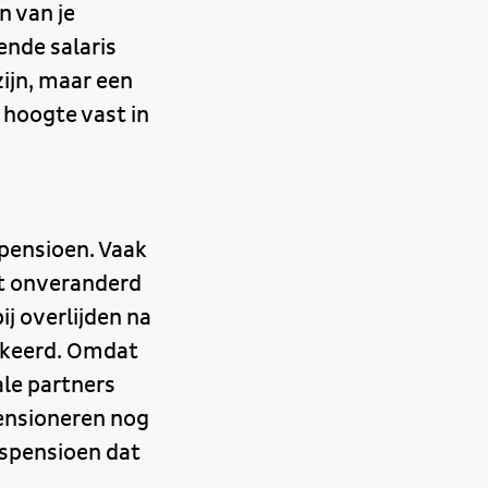
n van je
nde salaris
ijn, maar een
 hoogte vast in
spensioen. Vaak
ft onveranderd
j overlijden na
ekeerd. Omdat
le partners
pensioneren nog
spensioen dat