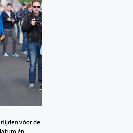
lijden vóór de
ndatum én