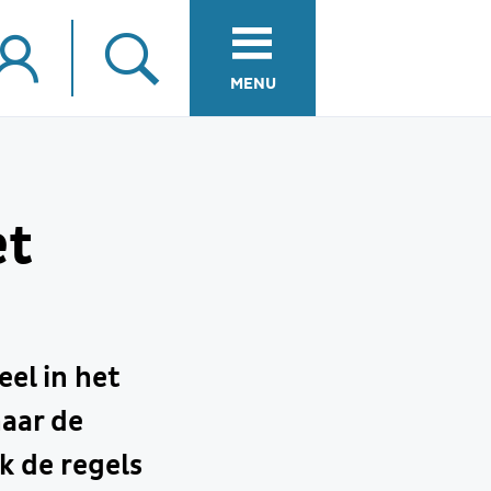
MENU
et
el in het
naar de
 de regels