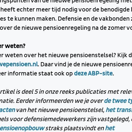
ngspunten van de nieuwe pensioenregeling met 
 heeft echter meer tijd nodig voor de benodigde
es te kunnen maken. Defensie en de vakbonden
over de nieuwe pensioenregeling na de zomer vo
eer weten?
eer weten over het nieuwe pensioenstelsel? Kijk 
epensioen.nl
. Daar vind je de nieuwe pensioenr
eer informatie staat ook op
deze ABP-site
.
ikel is deel 5 in onze reeks publicaties met rel
atie. Eerder informeerden we je over
de twee t
acten
van het nieuwe pensioenstelsel,
het trans
els voor defensiemedewerkers zijn vastgelegd, 
pensioenopbouw
straks plaatsvindt en
het