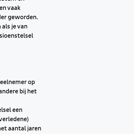
en vaak
lder geworden.
als je van
sioenstelsel
 deelnemer op
andere bij het
lsel een
overledene)
het aantal jaren