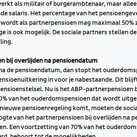
erkt als militair of burgerambtenaar, maar allee
e salaris. Het percentage van het pensioengeve
 wordt als partnerpensioen mag maximaal 50% z
e is ook mogelijk. De sociale partners stellen de
ling.
n bij overlijden na pensioendatum
jdt na de pensioendatum, dan stopt het ouderdom
nsioenuitkering in voor je nabestaande. Dit blij
ensioenstelsel. Nu is het ABP-partnerpensioen bi
70% van het ouderdomspensioen dat wordt uitg
g nieuwe pensioenregeling komt, moeten de socia
ogte van het partnerpensioen bij overlijden na 
en. Een voortzetting van 70% van het ouderdom
rd, behoort tot de mogelijkheden.