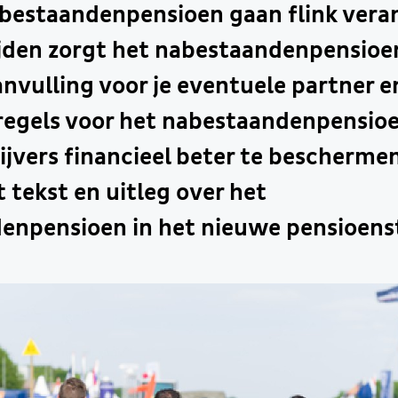
bestaandenpensioen gaan flink veran
ijden zorgt het nabestaandenpensioe
vulling voor je eventuele partner e
regels voor het nabestaandenpensio
ijvers financieel beter te beschermen.
t tekst en uitleg over het
enpensioen in het nieuwe pensioenst