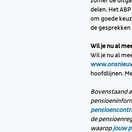
zomer de uitga
delen. Het ABP
om goede keuz
de gesprekken 
Wil je nu al m
Wil je nu al m
www.onsnieuw
hoofdlijnen. M
Bovenstaand art
pensioeninform
pensioencontr
de pensioenreg
waarop
jouw 