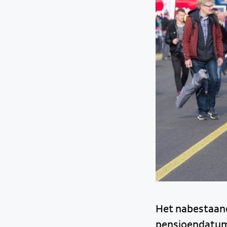
Het nabestaand
pensioendatum,