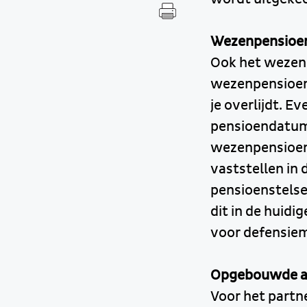
Wezenpensioe
Ook het wezen
wezenpensioen 
je overlijdt. E
pensioendatum,
wezenpensioen 
vaststellen in 
pensioenstelsel
dit in de huidi
voor defensie
Opgebouwde a
Voor het partn