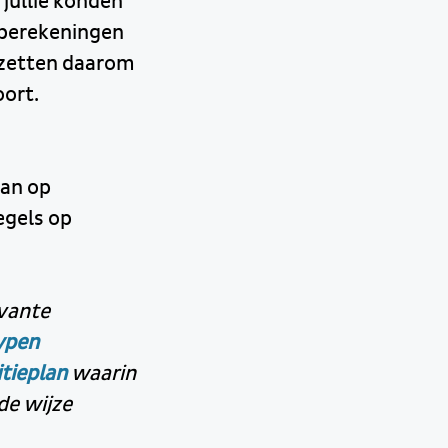
jullie konden
 berekeningen
 zetten daarom
ort.
dan op
egels op
evante
ypen
itieplan
waarin
de wijze