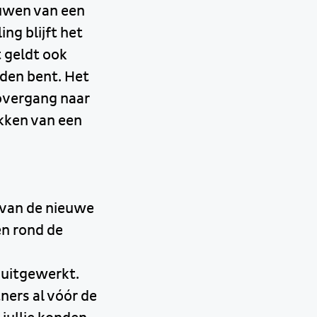
ouwen van een
ng blijft het
 geldt ook
iden bent. Het
overgang naar
ekken van een
g van de nieuwe
en rond de
 uitgewerkt.
ners al vóór de