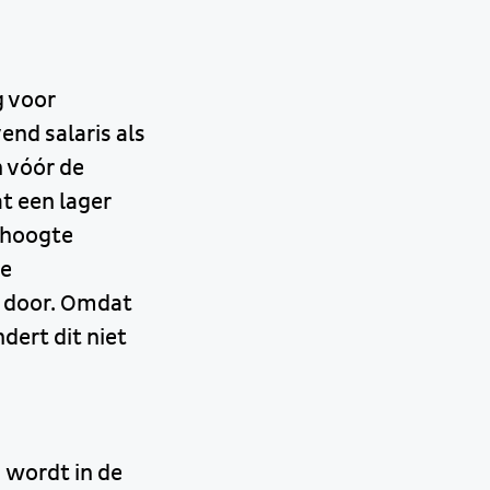
 voor
nd salaris als
n vóór de
t een lager
 hoogte
we
d door. Omdat
dert dit niet
 wordt in de