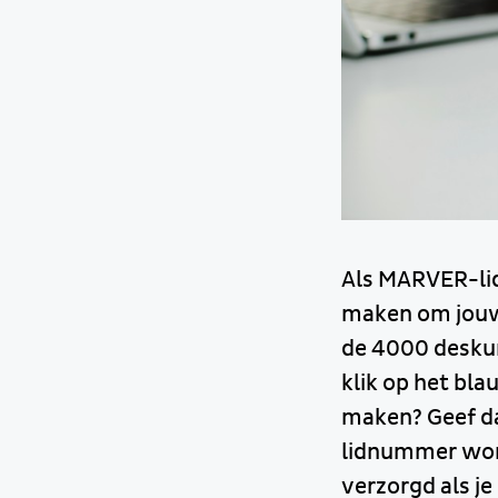
Als MARVER-lid
maken om jouw 
de 4000 deskund
klik op het bla
maken? Geef dan
lidnummer word
verzorgd als j