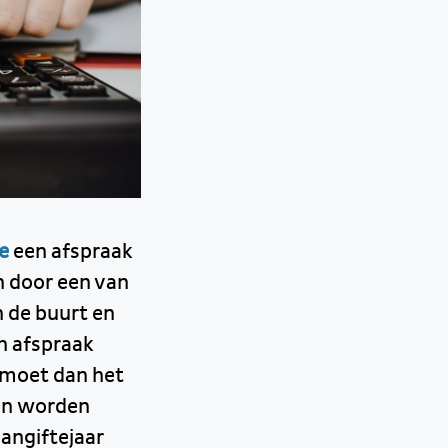
e
een afspraak
n door een van
n de buurt en
en afspraak
k moet dan het
een worden
angiftejaar