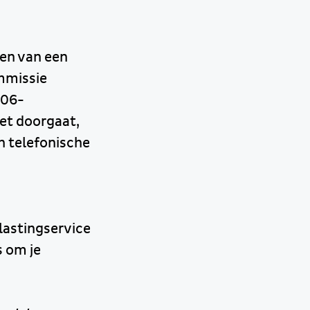
gen van een
mmissie
(06-
iet doorgaat,
n telefonische
lastingservice
s om je