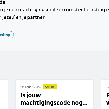
de
n je een machtigingscode inkomstenbelasting e
jezelf en je partner.
asting
Artikel
22 januari 2026
15
Is jouw
B
machtigingscode nog...
w