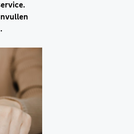
ervice.
invullen
.