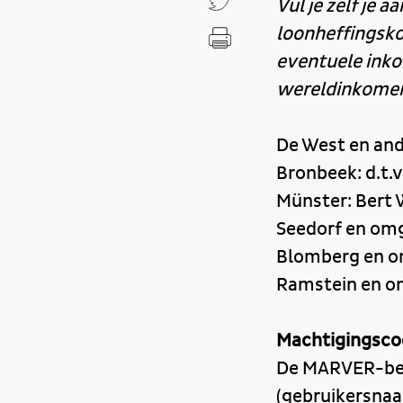
Vul je zelf je 
loonheffingsko
eventuele inko
wereldinkomen.
De West en and
Bronbeek: d.t.v
Münster: Bert 
Seedorf en omg
Blomberg en o
Ramstein en o
Machtigingsco
De MARVER-bela
(gebruikersnaa