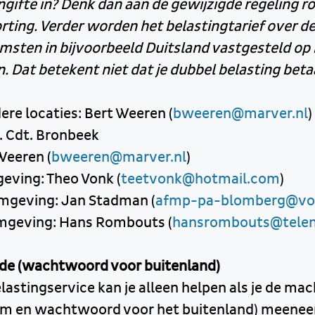
aangifte in? Denk dan aan de gewijzigde regeling r
rting. Verder worden het belastingtarief over 
msten in bijvoorbeeld Duitsland vastgesteld op 
 Dat betekent niet dat je dubbel belasting betaa
ere locaties: Bert Weeren (
bweeren@marver.nl
)
. Cdt. Bronbeek
Weeren (
bweeren@marver.nl
)
eving: Theo Vonk (
teetvonk@hotmail.com
)
mgeving: Jan Stadman (
afmp-pa-blomberg@vol
mgeving: Hans Rombouts (
hansrombouts@telen
de (wachtwoord voor buitenland)
stingservice kan je alleen helpen als je de ma
m en wachtwoord voor het buitenland) meeneem