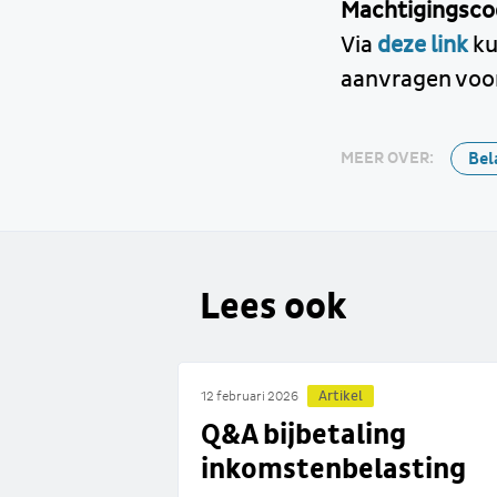
Machtigingsco
Via
deze link
ku
aanvragen voor 
Bel
MEER OVER:
Lees ook
Artikel
12 februari 2026
Q&A bijbetaling
inkomstenbelasting