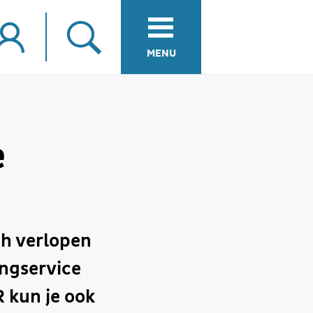
MENU
e
ch verlopen
ngservice
 kun je ook