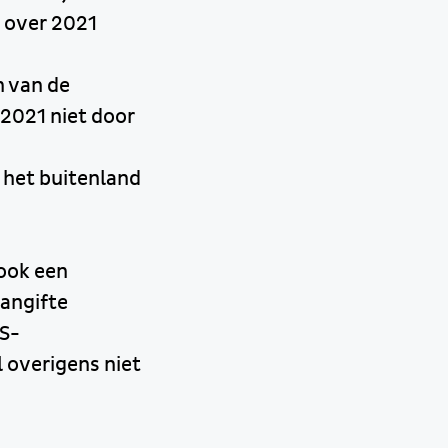
e over 2021
h van de
 2021 niet door
 het buitenland
 ook een
aangifte
MS-
l overigens niet