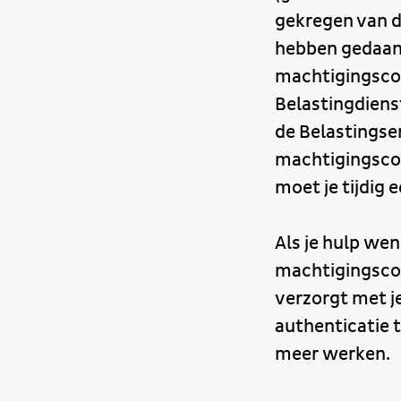
gekregen van d
hebben gedaan 
machtigingscod
Belastingdienst
de Belastingse
machtigingscod
moet je tijdig
Als je hulp wen
machtigingscode
verzorgt met j
authenticatie t
meer werken.