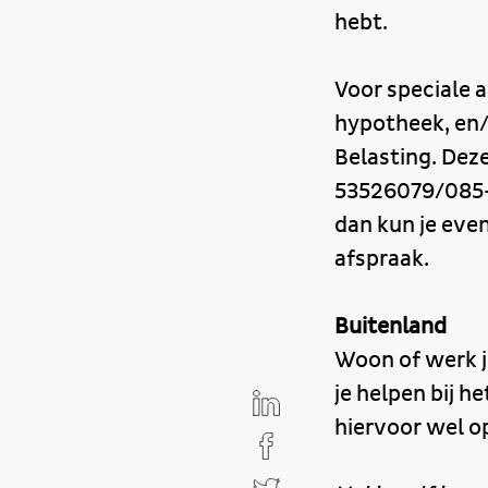
hebt.
Voor speciale a
hypotheek, en/
Belasting. Dez
53526079/085-90
dan kun je eve
afspraak.
Buitenland
Woon of werk j
je helpen bij h
hiervoor wel op