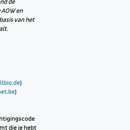
ond de
de AOW en
basis van het
lt.
lbio.de
)
et.be
)
chtigingscode
t die je hebt