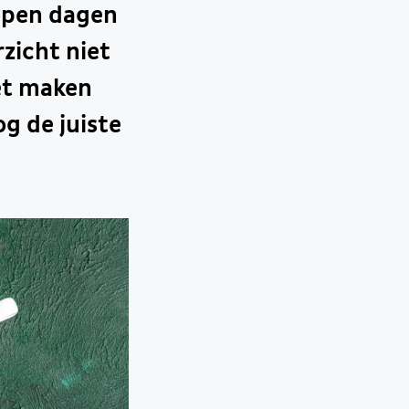
lopen dagen
rzicht niet
het maken
og de juiste