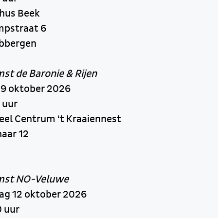
rhus Beek
mpstraat 6
Ubbergen
t de Baronie & Rijen
 9 oktober 2026
 uur
reel Centrum ‘t Kraaiennest
aar 12
mst NO-Veluwe
g 12 oktober 2026
 uur