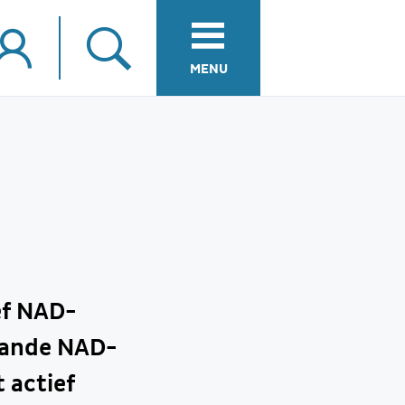
MENU
ef NAD-
plande NAD-
 actief