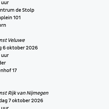
 uur
entrum de Stolp
nplein 101
orn
mst Veluwe
g 6 oktober 2026
 uur
der
nhof 17
st Rijk van Nijmegen
ag 7 oktober 2026
 uur