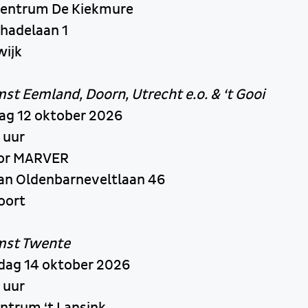
ncentrum De Kiekmure
chadelaan 1
wijk
t Eemland, Doorn, Utrecht e.o. & ‘t Gooi
g 12 oktober 2026
 uur
oor MARVER
an Oldenbarneveltlaan 46
oort
mst Twente
ag 14 oktober 2026
 uur