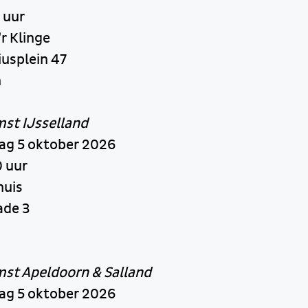
 uur
’r Klinge
iusplein 47
n
st IJsselland
g 5 oktober 2026
 uur
huis
ade 3
st Apeldoorn & Salland
g 5 oktober 2026