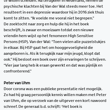
te willen scheiden. Na terugkeer in Nederland, nemen de
psychische klachten bij Van der Wal steeds meer toe. Het
resulteert in een depressie waardoor hij in 2016 ziek thuis
komt te zitten. “Ik voelde me vooral niet begrepen.”
De zoektocht naar zorg en hulp die hij in het boek
beschrijft, is zwaar en moeizaam totdat een nieuwe
vriendin hem wijst op het fenomeen High Sensitive
Persons (HSP). Van der Wal: “Toen vielen alle puzzelstukjes
in elkaar. Bij HSP gaat het om hooggevoeligheid die
aangeboren is. Als ik terugkijk naar mijn jeugd, klopt dat
ook.” Hij besloot een boek over zijn ervaringen te schrijven.
“Vier jaar lang heb ik eraan gewerkt en dat was pijnlijk en
confronterend.”
Peter van Uhm
Door corona was een publieke presentatie niet mogelijk.
Zo had hij graag persoonlijk kennis willen maken met Peter
van Uhm, die op verzoek van de uitgever een kort nawoord
schreef. De generaal b.d. schrijft: ‘Het boek is