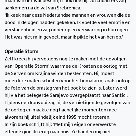
maar Van der Wal beschrijft ook hoe hij Dutchbatters zag
aankomen na de val van Srebrenica.
‘Ik keek naar deze Nederlandse mannen en vrouwen die de
dood in de ogen hadden gekeken. Ik voelde veel emotie en
verslagenheid en zag onbegrip en verwarring in hun ogen.
Het was niet mijn gevoel, maar ik pikte het van hen op.’
Operatie Storm
Zelf kreeg hij vervolgens nog te maken met de gevolgen
van ‘Operatie Storm’ waarmee de Kroaten de oorlog met
de Serven om Krajina wilden beslechten. Hij moest
meerdere malen schuilen voor het bomalarm, zoals ook op
de foto van de omslag van het boek te zien is. Later werd
hij via het belegerde Sarajevo overgeplaatst naar Santici.
Tijdens een konvooi zag hij de vernietigende gevolgen van
de oorlog en maakte nog hachelijke momenten mee
alvorens hij uiteindelijk eind 1995 mocht roteren.
In zijn boek schrijft hij: ‘Met mijn eigen onverwerkte
ellende ging ik terug naar huis. Ze hadden mij niet