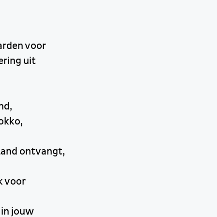
arden voor
ering uit
nd,
okko,
rland ontvangt,
k voor
 in jouw