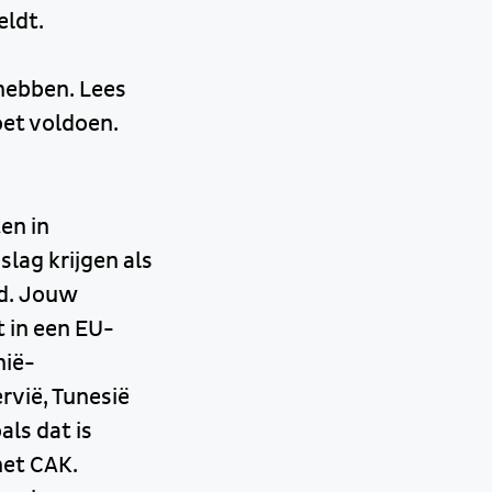
eldt.
 hebben. Lees
et voldoen.
en in
lag krijgen als
nd. Jouw
 in een EU-
nië-
rvië, Tunesië
ls dat is
het CAK.