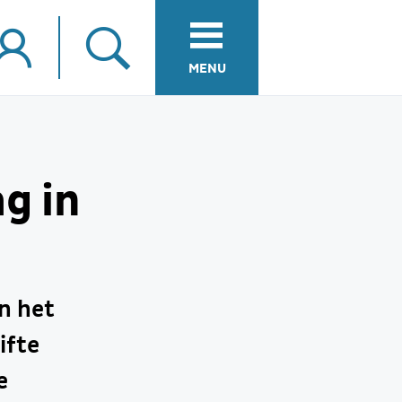
MENU
g in
n het
ifte
e