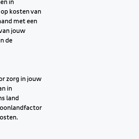
en in
 op kosten van
emand met een
 van jouw
an de
r zorg in jouw
an in
ns land
 woonlandfactor
kosten.