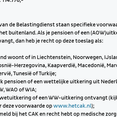
 114.776,-
van de Belastingdienst staan specifieke voorwa
het buitenland. Als je pensioen of een (AOW)uitk
angt, dan heb je recht op deze toeslag als:
land woont of in Liechtenstein, Noorwegen, IJsla
osnië-Herzegovina, Kaapverdië, Macedonië, Mar
vië, Tunesië of Turkije;
jk pensioen of een wettelijke uitkering uit Nede
W, WAO of WIA;
ewetuitkering of een WW-uitkering ontvangt (kij
er deze voorwaarde op
www.hetcak.nl
);
meld bij het CAK en recht hebt op medische zorg