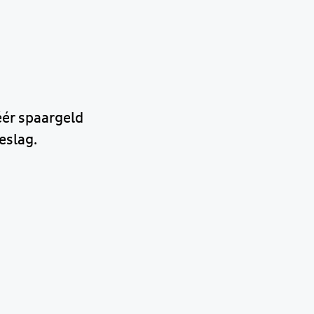
éér spaargeld
eslag.