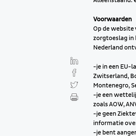
Alleenstaand: €
Voorwaarden
Op de website 
zorgtoeslag in 
Nederland ontv
-je in een EU-
Zwitserland, B
Montenegro, Ser
-je een wetteli
zoals AOW, AN
-je geen Ziekt
informatie ov
-je bent aange