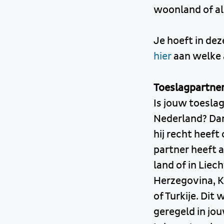
woonland of als
Je hoeft in de
hier
aan welke 
Toeslagpartne
Is jouw toeslag
Nederland? Dan
hij recht heef
partner heeft 
land of in Lie
Herzegovina, K
of Turkije. Dit
geregeld in jo