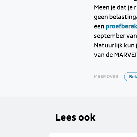
Meen je dat je 
geen belastinga
een
proefbere
september van 
Natuurlijk kun
van de MARVE
Bel
MEER OVER:
Lees ook