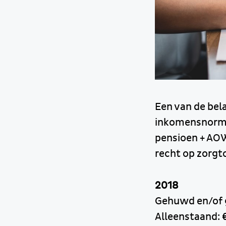
Een van de bel
inkomensnorm 
pensioen + AOW
recht op zorgt
2018
Gehuwd en/of g
Alleenstaand: 