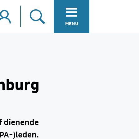
MENU
mburg
ef dienende
PA-)leden.