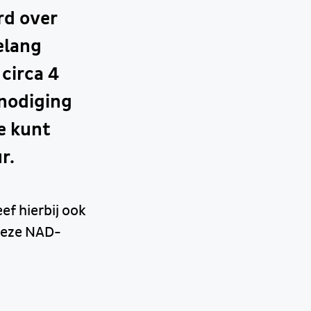
rd over
elang
circa 4
nodiging
je kunt
r.
ef hierbij ook
 deze NAD-