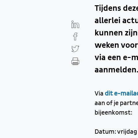
Tijdens dez
allerlei ac
kunnen zijn
weken voor
via een e-ma
aanmelden.
Via
dit e-mail
aan of je part
bijeenkomst:
Datum: vrijda